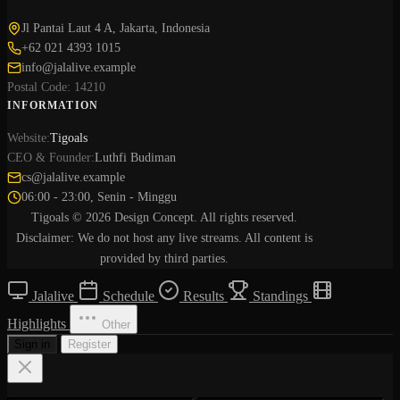
Jl Pantai Laut 4 A, Jakarta, Indonesia
+62 021 4393 1015
info@jalalive.example
Postal Code: 14210
INFORMATION
Website:
Tigoals
CEO & Founder:
Luthfi Budiman
cs@jalalive.example
06:00 - 23:00, Senin - Minggu
Tigoals © 2026 Design Concept. All rights reserved.
Disclaimer: We do not host any live streams. All content is
provided by third parties.
Jalalive
Schedule
Results
Standings
Highlights
Other
Sign in
Register