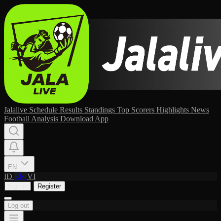
Jalalive
Schedule
Results
Standings
Top Scorers
Highlights
News
Football Analysis
Download App
EN
ID
EN
VI
Sign in
Register
Log out