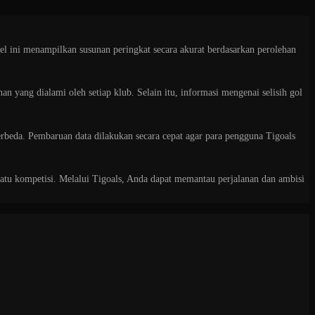
bel ini menampilkan susunan peringkat secara akurat berdasarkan perolehan
n yang dialami oleh setiap klub. Selain itu, informasi mengenai selisih gol
erbeda. Pembaruan data dilakukan secara cepat agar para pengguna Tigoals
uatu kompetisi. Melalui Tigoals, Anda dapat memantau perjalanan dan ambisi