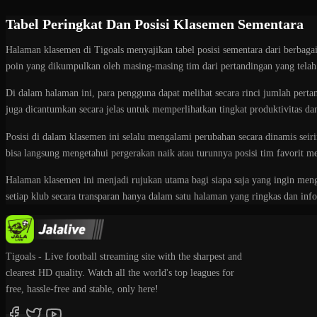
Tabel Peringkat Dan Posisi Klasemen Sementara
Halaman klasemen di Tigoals menyajikan tabel posisi sementara dari berbagai
poin yang dikumpulkan oleh masing-masing tim dari pertandingan yang telah
Di dalam halaman ini, para pengguna dapat melihat secara rinci jumlah pertan
juga dicantumkan secara jelas untuk memperlihatkan tingkat produktivitas da
Posisi di dalam klasemen ini selalu mengalami perubahan secara dinamis seir
bisa langsung mengetahui pergerakan naik atau turunnya posisi tim favorit me
Halaman klasemen ini menjadi rujukan utama bagi siapa saja yang ingin meng
setiap klub secara transparan hanya dalam satu halaman yang ringkas dan info
Tigoals - Live football streaming site with the sharpest and
clearest HD quality. Watch all the world's top leagues for
free, hassle-free and stable, only here!