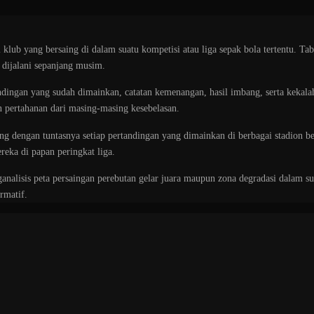
 klub yang bersaing di dalam suatu kompetisi atau liga sepak bola tertentu. Ta
 dijalani sepanjang musim.
dingan yang sudah dimainkan, catatan kemenangan, hasil imbang, serta kekalaha
n pertahanan dari masing-masing kesebelasan.
ing dengan tuntasnya setiap pertandingan yang dimainkan di berbagai stadion b
reka di papan peringkat liga.
analisis peta persaingan perebutan gelar juara maupun zona degradasi dalam s
rmatif.