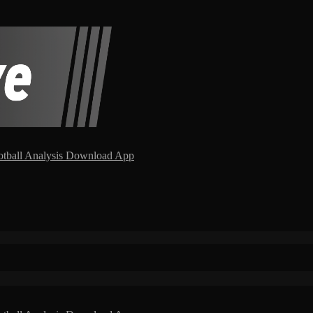
otball Analysis
Download App