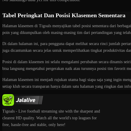
Tabel Peringkat Dan Posisi Klasemen Sementara
Halaman klasemen di Tigoals menyajikan tabel posisi sementara dari berbagai
poin yang dikumpulkan oleh masing-masing tim dari pertandingan yang telah
Di dalam halaman ini, para pengguna dapat melihat secara rinci jumlah pertan
juga dicantumkan secara jelas untuk memperlihatkan tingkat produktivitas da
Posisi di dalam klasemen ini selalu mengalami perubahan secara dinamis seir
bisa langsung mengetahui pergerakan naik atau turunnya posisi tim favorit me
Halaman klasemen ini menjadi rujukan utama bagi siapa saja yang ingin meng
setiap klub secara transparan hanya dalam satu halaman yang ringkas dan info
Tigoals - Live football streaming site with the sharpest and
clearest HD quality. Watch all the world's top leagues for
free, hassle-free and stable, only here!