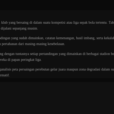
 klub yang bersaing di dalam suatu kompetisi atau liga sepak bola tertentu. Ta
 dijalani sepanjang musim.
dingan yang sudah dimainkan, catatan kemenangan, hasil imbang, serta kekalaha
n pertahanan dari masing-masing kesebelasan.
ing dengan tuntasnya setiap pertandingan yang dimainkan di berbagai stadion b
reka di papan peringkat liga.
analisis peta persaingan perebutan gelar juara maupun zona degradasi dalam s
rmatif.