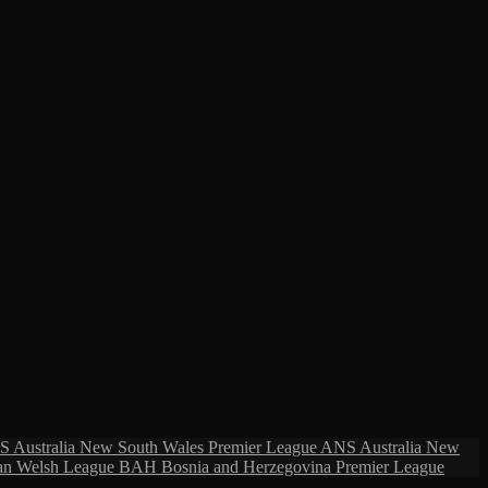
S
Australia New South Wales Premier League
ANS
Australia New
ian Welsh League
BAH
Bosnia and Herzegovina Premier League