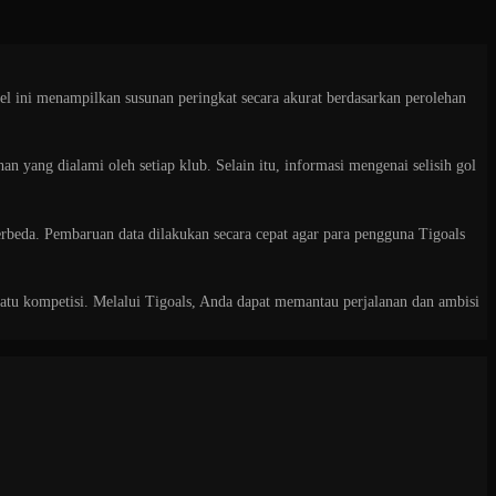
bel ini menampilkan susunan peringkat secara akurat berdasarkan perolehan
n yang dialami oleh setiap klub. Selain itu, informasi mengenai selisih gol
erbeda. Pembaruan data dilakukan secara cepat agar para pengguna Tigoals
uatu kompetisi. Melalui Tigoals, Anda dapat memantau perjalanan dan ambisi