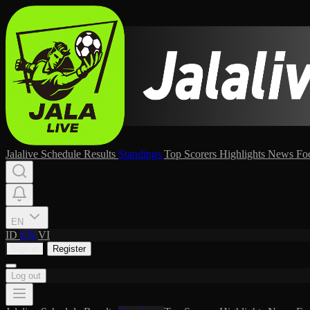
Jalalive
Schedule
Results
Standings
Top Scorers
Highlights
News
Fo
EN
ID
EN
VI
Sign in
Register
Log out