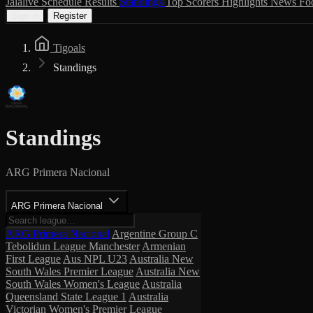
Jalalive
Schedule
Results
Standings
Top Scorers
Highlights
News
Fo
Sign in
Register
Tigoals
Standings
Standings
ARG Primera Nacional
ARG Primera Nacional
ARG Primera Nacional
Argentine Group C
Tebolidun League Manchester
Armenian
First League
Aus NPL U23
Australia New
South Wales Premier League
Australia New
South Wales Women's League
Australia
Queensland State League 1
Australia
Victorian Women's Premier League